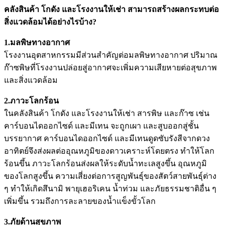
คลังสินค้า โกดัง และ
โรงงานให้เช่า
สามารถสร้างผลกระทบต่อ
สิ่งแวดล้อมได้อย่างไรบ้าง?
1.มลพิษทางอากาศ
โรงงานอุตสาหกรรมมีส่วนสำคัญต่อมลพิษทางอากาศ ปริมาณ
ก๊าซพิษที่โรงงานปล่อยสู่อากาศจะเพิ่มความเสียหายต่อสุขภาพ
และสิ่งแวดล้อม
2.ภาวะโลกร้อน
ใน
คลังสินค้า โกดัง และ
โรงงานให้เช่า
สารพิษ และก๊าซ เช่น
คาร์บอนไดออกไซด์ และมีเทน จะถูกเผา และสูบออกสู่ชั้น
บรรยากาศ คาร์บอนไดออกไซด์ และมีเทนดูดซับรังสีจากดวง
อาทิตย์จึงส่งผลต่ออุณหภูมิของดาวเคราะห์โดยตรง ทำให้โลก
ร้อนขึ้น ภาวะโลกร้อนส่งผลให้ระดับน้ำทะเลสูงขึ้น อุณหภูมิ
ของโลกสูงขึ้น ความเสี่ยงต่อการสูญพันธุ์ของสัตว์สายพันธุ์ต่าง
ๆ ทำให้เกิดสึนามิ พายุเฮอริเคน น้ำท่วม และภัยธรรมชาติอื่น ๆ
เพิ่มขึ้น รวมถึงการละลายของน้ำแข็งขั้วโลก
3.ภัยด้านสุขภาพ