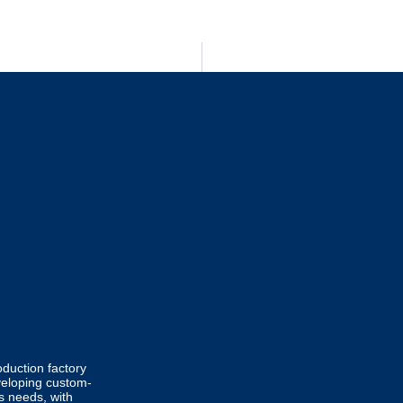
duction factory
veloping custom-
’s needs, with