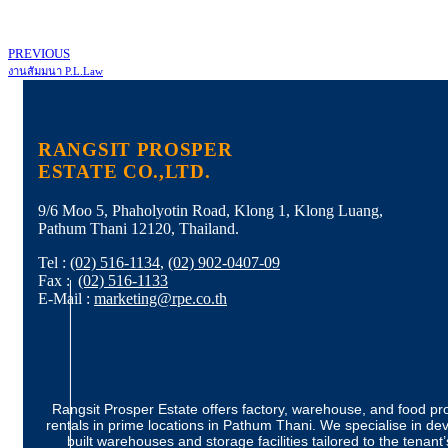
PREVIOUS
งานสัมมนา P.L.Law
RANGSIT PROSPER
ESTATE CO.,LTD.
9/6 Moo 5, Phaholyotin Road, Klong 1, Klong Luang,
Pathum Thani 12120, Thailand.
Tel
:
(02) 516-1134
,
(02) 902-0407-09
Fax
:
(02) 516-1133
E-Mail :
marketing@rpe.co.th
Rangsit Prosper Estate offers factory, warehouse, and food pro
rentals in prime locations in Pathum Thani. We specialise in de
built warehouses and storage facilities tailored to the tenant