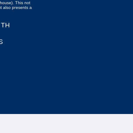
house). This not
t also presents a
ITH
S